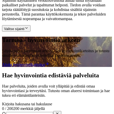
Sijainnin käyttäminen verkkosivustolla auttaa sinua löytämään
paikalliset palvelut ja tapahtumat helposti. Tiedon avulla voidaan
tarjota räätälöityjä suosituksia ja kohdistaa sisältöä sijainnin
perusteella. Tämä parantaa käyttökokemusta ja tekee palveluiden
löytämisestä nopeampaa ja vaivattomampaa.
Valitse sijainti
Tarmoa - hyvinvointia arkeen
Löydä polku parempaan arkeen. Tee hyvinvointikartoitus ja tutustu
sinulle suositeltuihin palveluihin Tarmoan avulla.
Aloita hyvinvointikartoitus
Hae hyvinvointia edistäviä palveluita
Hae palveluita, joiden avulla voit ylläpitää ja edistää omaa
hyvinvointiasi ja terveyttäsi. Tutustu oman alueesi toimintaan ja hae
tukea eri elämäntilanteisiin.
Kirjoita hakusana tai hakulause
0
/
200
200 merkkiä jäljellä