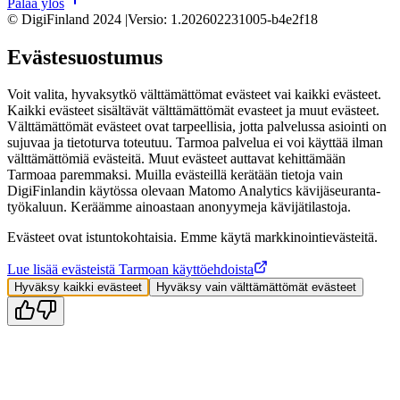
Palaa ylös
© DigiFinland 2024 |
Versio
:
1.202602231005-b4e2f18
Evästesuostumus
Voit valita, hyvaksytkö välttämättömat evästeet vai kaikki evästeet.
Kaikki evästeet sisältävät välttämättömät evasteet ja muut evästeet.
Välttämättömät evästeet ovat tarpeellisia, jotta palvelussa asiointi on
sujuvaa ja tietoturva toteutuu. Tarmoa palvelua ei voi käyttää ilman
välttämättömiä evästeitä. Muut evästeet auttavat kehittämään
Tarmoaa paremmaksi. Muilla evästeillä kerätään tietoja vain
DigiFinlandin käytössa olevaan Matomo Analytics kävijäseuranta-
työkaluun. Keräämme ainoastaan anonyymeja kävijätilastoja.
Evästeet ovat istuntokohtaisia. Emme käytä markkinointievästeitä.
Lue lisää evästeistä Tarmoan käyttöehdoista
Hyväksy kaikki evästeet
Hyväksy vain välttämättömät evästeet