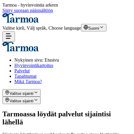
Tarmoa - hyvinvointia arkeen
Siirry suoraan pääsisältöön
Valitse kieli, Välj språk, Choose language
Suomi
Nykyinen sivu
:
Etusivu
Hyvinvointikartoitus
Palvelut
Tapahtumat
Mikä Tarmoa?
Valitse sijainti
Valitse sijainti
Tarmoassa löydät palvelut sijaintisi
lähellä