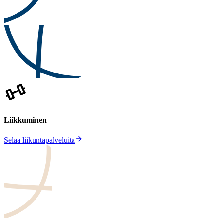
Liikkuminen
Selaa liikuntapalveluita