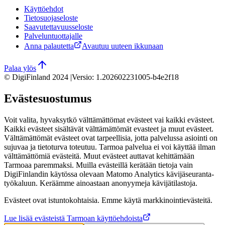
Käyttöehdot
Tietosuojaseloste
Saavutettavuusseloste
Palveluntuottajalle
Anna palautetta
Avautuu uuteen ikkunaan
Palaa ylös
© DigiFinland 2024 |
Versio
:
1.202602231005-b4e2f18
Evästesuostumus
Voit valita, hyvaksytkö välttämättömat evästeet vai kaikki evästeet.
Kaikki evästeet sisältävät välttämättömät evasteet ja muut evästeet.
Välttämättömät evästeet ovat tarpeellisia, jotta palvelussa asiointi on
sujuvaa ja tietoturva toteutuu. Tarmoa palvelua ei voi käyttää ilman
välttämättömiä evästeitä. Muut evästeet auttavat kehittämään
Tarmoaa paremmaksi. Muilla evästeillä kerätään tietoja vain
DigiFinlandin käytössa olevaan Matomo Analytics kävijäseuranta-
työkaluun. Keräämme ainoastaan anonyymeja kävijätilastoja.
Evästeet ovat istuntokohtaisia. Emme käytä markkinointievästeitä.
Lue lisää evästeistä Tarmoan käyttöehdoista