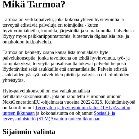
Mikä Tarmoa?
Tarmoa on verkkopalvelu, joka kokoaa yhteen hyvinvointia ja
terveyttä edistäviä palveluja eri toimijoilta - kuten
hyvinvointialueilta, kunnilta, järjestöiltä ja seurakunnilta. Palvelusta
löytyy myös paikkariippumattomia, luotettavia digitaalisia itse- ja
omahoidon tukipalveluja.
Tarmoa on kehitetty osana kansallista monialaista hyte-
palvelukonseptia, jonka tavoitteena on tehdä hyvinvointia, työ- ja
toimintakykyä, terveyttä ja osallisuutta tukevat palvelut helposti
löydettäviksi sekä asukkaille että ammattilaisille. Palvelu edistää
asukkaiden pääsyä palveluiden piiriin ja vahvistaa eri toimijoiden
yhteistyötä.
Hyte-palvelukonsepti on osa valtakunnallista
kehittämiskokonaisuutta, jota on rahoitettu Euroopan unionin
NextGenerationEU-ohjelmasta vuosina 2022-2025. Kehittämistyötä
on koordinoinut
Terveyden ja hyvinvoinnin laitos (THL)
Avautuu
uuteen ikkunaan
ja kokonaisuutta on ohjannut
Sosiaali- ja
terveysministeriö (STM)
Avautuu uuteen ikkunaan
.
Sijainnin valinta