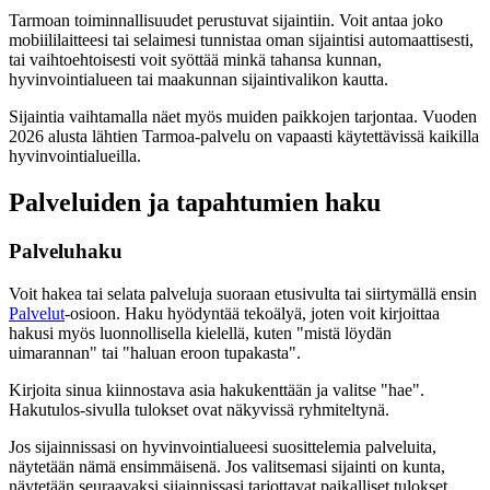
Tarmoan toiminnallisuudet perustuvat sijaintiin. Voit antaa joko
mobiililaitteesi tai selaimesi tunnistaa oman sijaintisi automaattisesti,
tai vaihtoehtoisesti voit syöttää minkä tahansa kunnan,
hyvinvointialueen tai maakunnan sijaintivalikon kautta.
Sijaintia vaihtamalla näet myös muiden paikkojen tarjontaa. Vuoden
2026 alusta lähtien Tarmoa-palvelu on vapaasti käytettävissä kaikilla
hyvinvointialueilla.
Palveluiden ja tapahtumien haku
Palveluhaku
Voit hakea tai selata palveluja suoraan etusivulta tai siirtymällä ensin
Palvelut
-osioon. Haku hyödyntää tekoälyä, joten voit kirjoittaa
hakusi myös luonnollisella kielellä, kuten "mistä löydän
uimarannan" tai "haluan eroon tupakasta".
Kirjoita sinua kiinnostava asia hakukenttään ja valitse "hae".
Hakutulos-sivulla tulokset ovat näkyvissä ryhmiteltynä.
Jos sijainnissasi on hyvinvointialueesi suosittelemia palveluita,
näytetään nämä ensimmäisenä. Jos valitsemasi sijainti on kunta,
näytetään seuraavaksi sijainnissasi tarjottavat paikalliset tulokset.