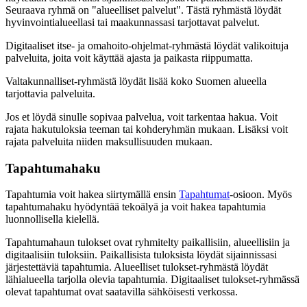
Seuraava ryhmä on "alueelliset palvelut". Tästä ryhmästä löydät
hyvinvointialueellasi tai maakunnassasi tarjottavat palvelut.
Digitaaliset itse- ja omahoito-ohjelmat-ryhmästä löydät valikoituja
palveluita, joita voit käyttää ajasta ja paikasta riippumatta.
Valtakunnalliset-ryhmästä löydät lisää koko Suomen alueella
tarjottavia palveluita.
Jos et löydä sinulle sopivaa palvelua, voit tarkentaa hakua. Voit
rajata hakutuloksia teeman tai kohderyhmän mukaan. Lisäksi voit
rajata palveluita niiden maksullisuuden mukaan.
Tapahtumahaku
Tapahtumia voit hakea siirtymällä ensin
Tapahtumat
-osioon. Myös
tapahtumahaku hyödyntää tekoälyä ja voit hakea tapahtumia
luonnollisella kielellä.
Tapahtumahaun tulokset ovat ryhmitelty paikallisiin, alueellisiin ja
digitaalisiin tuloksiin. Paikallisista tuloksista löydät sijainnissasi
järjestettäviä tapahtumia. Alueelliset tulokset-ryhmästä löydät
lähialueella tarjolla olevia tapahtumia. Digitaaliset tulokset-ryhmässä
olevat tapahtumat ovat saatavilla sähköisesti verkossa.