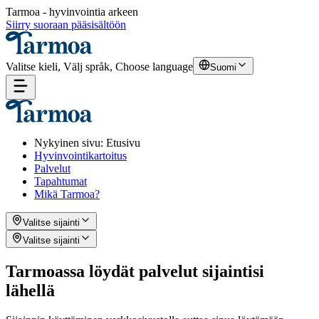
Tarmoa - hyvinvointia arkeen
Siirry suoraan pääsisältöön
Valitse kieli, Välj språk, Choose language
Suomi
Nykyinen sivu
:
Etusivu
Hyvinvointikartoitus
Palvelut
Tapahtumat
Mikä Tarmoa?
Valitse sijainti
Valitse sijainti
Tarmoassa löydät palvelut sijaintisi
lähellä