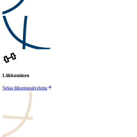
Liikkuminen
Selaa liikuntapalveluita