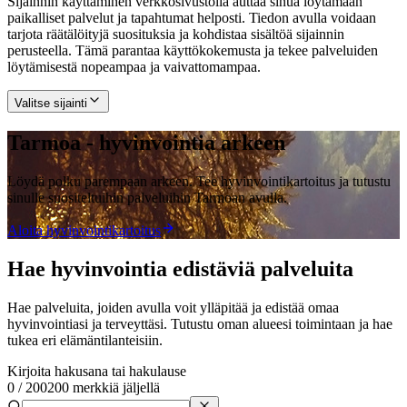
Sijainnin käyttäminen verkkosivustolla auttaa sinua löytämään
paikalliset palvelut ja tapahtumat helposti. Tiedon avulla voidaan
tarjota räätälöityjä suosituksia ja kohdistaa sisältöä sijainnin
perusteella. Tämä parantaa käyttökokemusta ja tekee palveluiden
löytämisestä nopeampaa ja vaivattomampaa.
Valitse sijainti
Tarmoa - hyvinvointia arkeen
Löydä polku parempaan arkeen. Tee hyvinvointikartoitus ja tutustu
sinulle suositeltuihin palveluihin Tarmoan avulla.
Aloita hyvinvointikartoitus
Hae hyvinvointia edistäviä palveluita
Hae palveluita, joiden avulla voit ylläpitää ja edistää omaa
hyvinvointiasi ja terveyttäsi. Tutustu oman alueesi toimintaan ja hae
tukea eri elämäntilanteisiin.
Kirjoita hakusana tai hakulause
0
/
200
200 merkkiä jäljellä