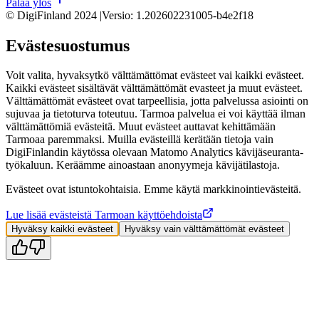
Palaa ylös
© DigiFinland 2024 |
Versio
:
1.202602231005-b4e2f18
Evästesuostumus
Voit valita, hyvaksytkö välttämättömat evästeet vai kaikki evästeet.
Kaikki evästeet sisältävät välttämättömät evasteet ja muut evästeet.
Välttämättömät evästeet ovat tarpeellisia, jotta palvelussa asiointi on
sujuvaa ja tietoturva toteutuu. Tarmoa palvelua ei voi käyttää ilman
välttämättömiä evästeitä. Muut evästeet auttavat kehittämään
Tarmoaa paremmaksi. Muilla evästeillä kerätään tietoja vain
DigiFinlandin käytössa olevaan Matomo Analytics kävijäseuranta-
työkaluun. Keräämme ainoastaan anonyymeja kävijätilastoja.
Evästeet ovat istuntokohtaisia. Emme käytä markkinointievästeitä.
Lue lisää evästeistä Tarmoan käyttöehdoista
Hyväksy kaikki evästeet
Hyväksy vain välttämättömät evästeet