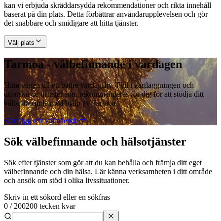
kan vi erbjuda skräddarsydda rekommendationer och rikta innehåll
baserat på din plats. Detta förbättrar användarupplevelsen och gör
det snabbare och smidigare att hitta tjänster.
Välj plats
Tarmoa - välbefinnande i vardagen
Hitta vägen till ett bättre vardagsliv. Fyll i kartläggningen och
utforska de tjänster som rekommenderas för dig för att stödja ditt
välbefinnande med hjälp av Tarmoa.
Kartlägg ditt välmäende
Sök välbefinnande och hälsotjänster
Sök efter tjänster som gör att du kan behålla och främja ditt eget
välbefinnande och din hälsa. Lär känna verksamheten i ditt område
och ansök om stöd i olika livssituationer.
Skriv in ett sökord eller en sökfras
0
/
200
200 tecken kvar